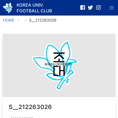
KOREA UNIV.
FOOTBALL CLUB
Skip
HOME
S__212263026
to
content
S__212263026