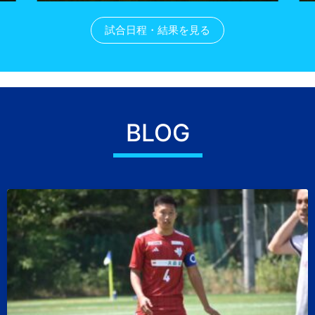
Item
3
試合日程・結果を見る
of
10
BLOG