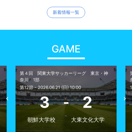
新着情報一覧
GAME
東京・神
第４回 関東大学サッカーリーグ 東京・神
奈川 1部
11節 - 2026.06.14 (日) 10:00
2
1
1
-
化大学
朝鮮大学校
武蔵大学