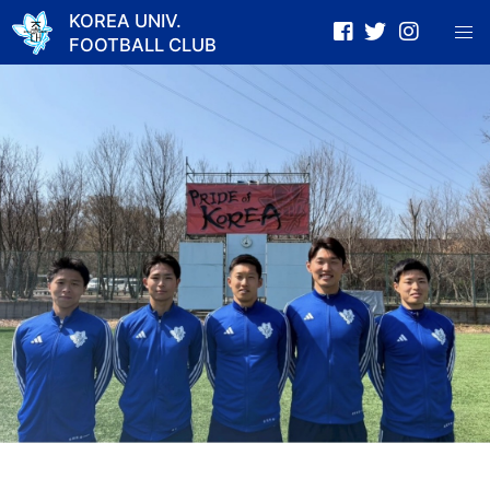
KOREA UNIV.
FOOTBALL CLUB
Skip
to
content
Item
3