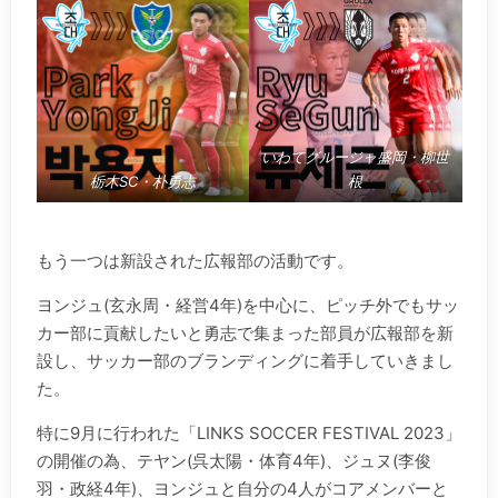
いわてグルージャ盛岡・柳世
栃木SC・朴勇志
根
.
もう一つは新設された広報部の活動です。
ヨンジュ(玄永周・経営4年)を中心に、ピッチ外でもサッ
カー部に貢献したいと勇志で集まった部員が広報部を新
設し、サッカー部のブランディングに着手していきまし
た。
特に9月に行われた「LINKS SOCCER FESTIVAL 2023」
の開催の為、テヤン(呉太陽・体育4年)、ジュヌ(李俊
羽・政経4年)、ヨンジュと自分の4人がコアメンバーと