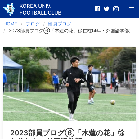
KOREA UNIV.
FOOTBALL CLUB
Skip
HOME
ブログ
部員ブログ
to
2023部員ブログ⑥「木蓮の花」徐仁柱(4年・外国語学部)
content
2023部員ブログ⑥「木蓮の花」徐