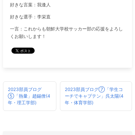
好きな言葉：我逢人
好きな選手：李栄直
一言：これからも朝鮮大学校サッカー部の応援をよろし
くお願いします！
投
2023部員ブログ
2023部員ブログ⑦「学生コ
稿
⑤「熱量」趙錫僚(4
ーチでキャプテン」呉太陽(4
ナ
年・理工学部)
年・体育学部)
ビ
ゲ
ー
シ
ョ