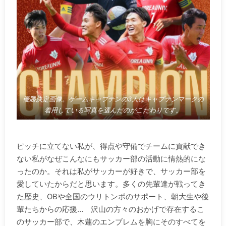
優勝決定画像。ゲームキャプテンの3人はキャプテンマークの
着用している写真を選んだのがこだわりです。
.
ピッチに立てない私が、得点や守備でチームに貢献でき
ない私がなぜこんなにもサッカー部の活動に情熱的にな
ったのか。それは私がサッカーが好きで、サッカー部を
愛していたからだと思います。多くの先輩達が戦ってき
た歴史、OBや全国のウリトンポのサポート、朝大生や後
輩たちからの応援… 沢山の方々のおかげで存在するこ
のサッカー部で、木蓮のエンブレムを胸にそのすべてを