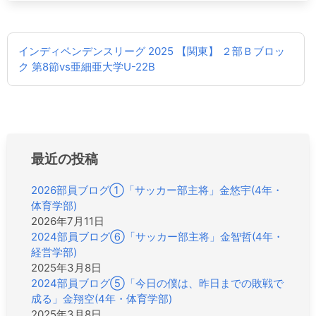
投
インディペンデンスリーグ 2025 【関東】 ２部Ｂブロッ
稿
ク 第8節vs亜細亜大学U-22B
ナ
ビ
ゲ
ー
シ
ョ
最近の投稿
ン
2026部員ブログ①「サッカー部主将」金悠宇(4年・
体育学部)
2026年7月11日
2024部員ブログ⑥「サッカー部主将」金智哲(4年・
経営学部)
2025年3月8日
2024部員ブログ⑤「今日の僕は、昨日までの敗戦で
成る」金翔空(4年・体育学部)
2025年3月8日