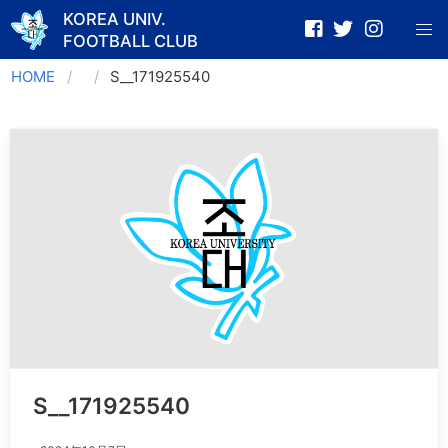
KOREA UNIV.
FOOTBALL CLUB
Skip
HOME
S__171925540
to
content
S__171925540