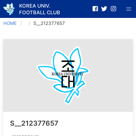
KOREA UNIV.
FOOTBALL CLUB
Skip
HOME
S__212377657
to
content
S__212377657