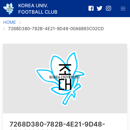
KOREA UNIV.
FOOTBALL CLUB
Skip
HOME
to
7268D380-782B-4E21-9D48-00A6893C02CD
content
7268D380-782B-4E21-9D48-