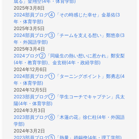
成る」金翔空(4年・体育学部)
2025年3月8日
2024部員ブログ④「その時感じた幸せ」金基佑(3
年・体育学部)
2025年3月5日
2024部員ブログ③「チームを支える想い」鄭悠奈(3
年・外国語学部)
2025年3月4日
2024ブログ②「同級生の熱い想いに惹かれ」鄭安梨
(4年・教育学部)、金玄樹(4年・政経学部)
2024年12月6日
2024部員ブログ①「ターニングポイント」鄭勇志(4
年・体育学部)
2024年12月5日
2023部員ブログ⑦「学生コーチでキャプテン」呉太
陽(4年・体育学部)
2024年3月3日
2023部員ブログ⑥「木蓮の花」徐仁柱(4年・外国語
学部)
2024年3月2日
2023部員ブログ⑤「熱量」趙錫僚(4年・理工学部)