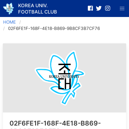
KOREA UNIV.
FOOTBALL CLUB
Skip
HOME
to
02F6FE1F-168F-4E18-B869-9B8CF3B7CF76
content
02F6FE1F-168F-4E18-B869-