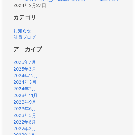
2024年2月27日
カテゴリー
お知らせ
部員ブログ
アーカイブ
2026年7月
2025年3月
2024年12月
2024年3月
2024年2月
2023年11月
2023年9月
2023年6月
2023年5月
2022年6月
2022年3月