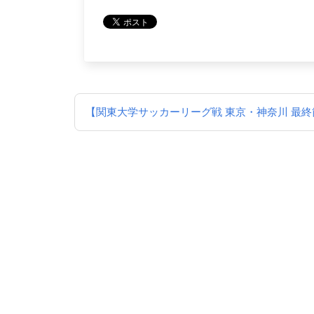
投
【関東大学サッカーリーグ戦 東京・神奈川 最終
稿
ナ
ビ
ゲ
ー
シ
ョ
ン