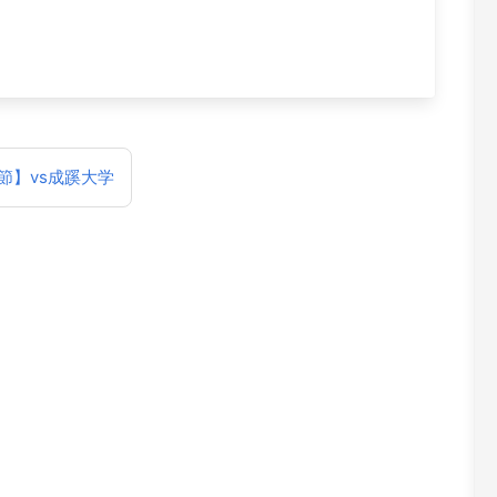
節】vs成蹊大学