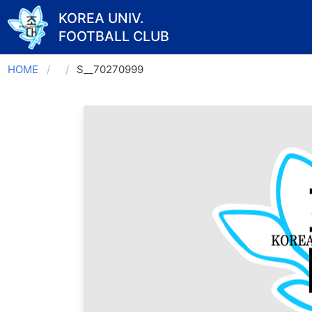
KOREA UNIV.
FOOTBALL CLUB
Skip
HOME
S__70270999
to
content