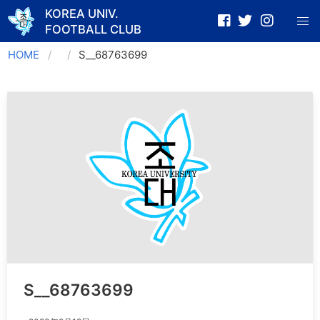
KOREA UNIV.
FOOTBALL CLUB
Skip
HOME
S__68763699
to
content
S__68763699