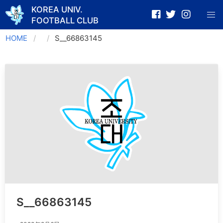
KOREA UNIV.
FOOTBALL CLUB
Skip
HOME
S__66863145
to
content
S__66863145