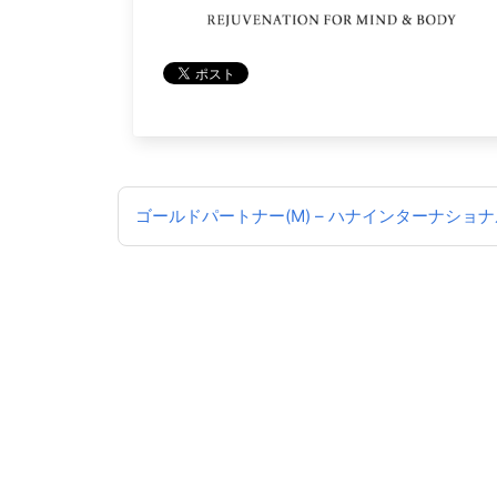
投
ゴールドパートナー(M) – ハナインターナショナ
稿
ナ
ビ
ゲ
ー
シ
ョ
ン