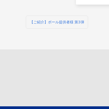
投
【ご紹介】ボール提供者様 第3弾
稿
ナ
ビ
ゲ
ー
シ
ョ
ン