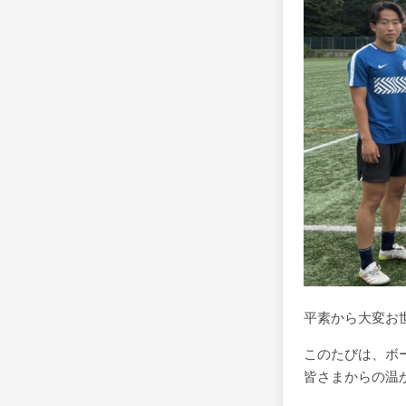
平素から大変お
このたびは、ボ
皆さまからの温