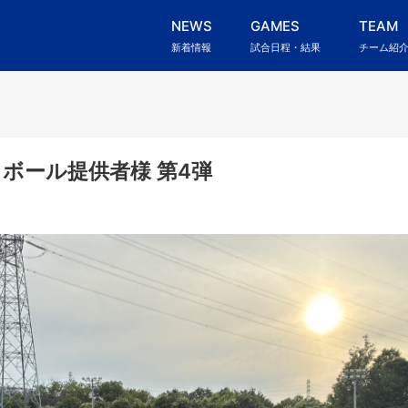
NEWS
GAMES
TEAM
新着情報
試合日程・結果
チーム紹
ボール提供者様 第4弾