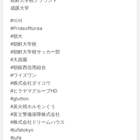
️朝鮮大学校グラウンド
成蹊大学
#이어
#PrideofKorea
#朝大
#朝鮮大学校
#朝鮮大学校サッカー部
#大昌園
#朝銀西信用組合
#ワイズワン
#株式会社ダイコウ
#ヒラヤマグループHD
#glutton
#炭火焼ホルモンぐう
#富士警備保障株式会社
#株式会社ドリームハウス
#jufatokyo
#jufa