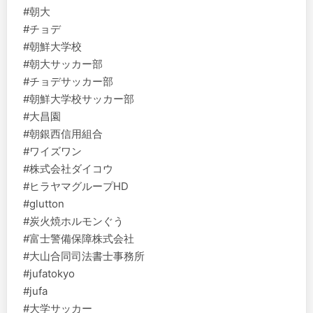
#朝大
#チョデ
#朝鮮大学校
#朝大サッカー部
#チョデサッカー部
#朝鮮大学校サッカー部
#大昌園
#朝銀西信用組合
#ワイズワン
#株式会社ダイコウ
#ヒラヤマグループHD
#glutton
#炭火焼ホルモンぐう
#富士警備保障株式会社
#大山合同司法書士事務所
#jufatokyo
#jufa
#大学サッカー