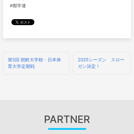
#都学連
投
第5回 朝鮮大学校・日本体
2025シーズン スロー
稿
育大学定期戦
ガン決定！
ナ
ビ
ゲ
ー
シ
ョ
ン
PARTNER