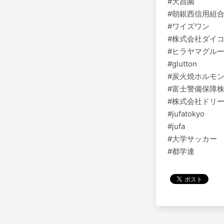
#大昌園
#朝銀西信用組
#ワイズワン
#株式会社ダイ
#ヒラヤマグルー
#glutton
#炭火焼ホルモ
#富士警備保障
#株式会社ドリ
#jufatokyo
#jufa
#大学サッカー
#都学連