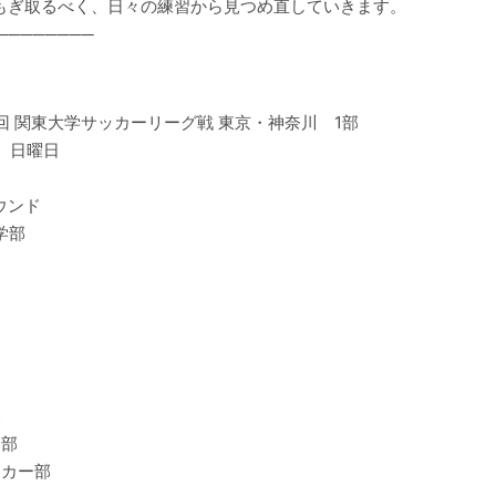
もぎ取るべく、日々の練習から見つめ直していきます。
────────
 2 回 関東大学サッカーリーグ戦 東京・神奈川 1部
日 日曜日
ウンド
学部
部
ー部
ッカー部