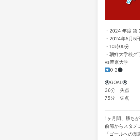
・2024 年度 
️・2024年5月
・10時00分
・️朝鮮大学校グ
vs帝京大学
0-2
GOAL
36分 失点
75分 失点
──────────
1ヶ月間、勝ち
前節からスタメン
「ゴールへの意