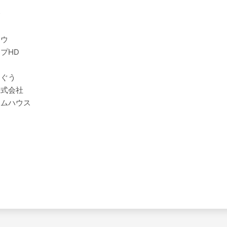
合
コウ
プHD
ンぐう
株式会社
ームハウス