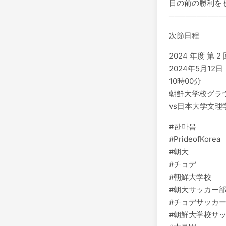
目の前の勝利を
──────────
次節日程
2024 年度 第
️2024年5月12
10時00分
️朝鮮大学校グラ
vs日本大学文理
#한마음
#PrideofKorea
#朝大
#チョデ
#朝鮮大学校
#朝大サッカー
#チョデサッカ
#朝鮮大学校サ