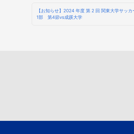
投
【お知らせ】2024 年度 第 2 回 関東大学サ
稿
1部 第4節vs成蹊大学
ナ
ビ
ゲ
ー
シ
ョ
ン