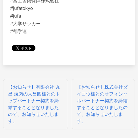
#富士警備保障株式会社
#jufatokyo
#jufa
#大学サッカー
#都学連
投
【お知らせ】有限会社 丸
【お知らせ】株式会社ダ
稿
昌 焼肉の大昌園様とのト
イコウ様とのオフィシャ
ナ
ップパートナー契約を締
ルパートナー契約を締結
ビ
結することとなりました
することとなりましたの
ゲ
ので、お知らせいたしま
で、お知らせいたしま
ー
す。
す。
シ
ョ
ン