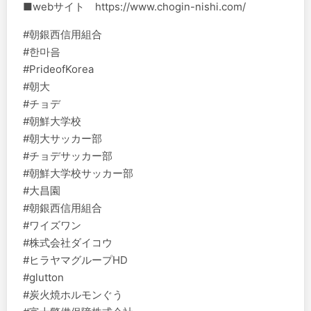
■webサイト https://www.chogin-nishi.com/
#朝銀西信用組合
#한마음
#PrideofKorea
#朝大
#チョデ
#朝鮮大学校
#朝大サッカー部
#チョデサッカー部
#朝鮮大学校サッカー部
#大昌園
#朝銀西信用組合
#ワイズワン
#株式会社ダイコウ
#ヒラヤマグループHD
#glutton
#炭火焼ホルモンぐう