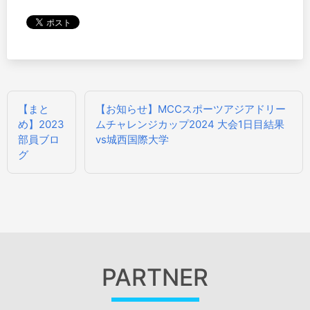
投
【まと
【お知らせ】MCCスポーツアジアドリー
稿
め】2023
ムチャレンジカップ2024 大会1日目結果
ナ
部員ブロ
vs城西国際大学
ビ
グ
ゲ
ー
シ
ョ
ン
PARTNER