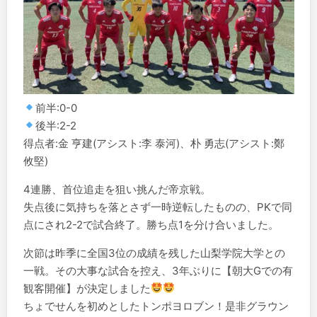
前半:0-0
後半:2-2
得点者:金 亨建(アシスト:李 泰河)、朴 勇志(アシスト:鄭
攸堅)
4連勝、首位追走を狙い挑んだ帝京戦。
失点後に気持ちを落とさず一時逆転したものの、PKで同
点にされ2-2で試合終了。勝ち点1を分け合いました。
次節は昨季に全国3位の成績を残した山梨学院大学との
一戦。その大事な試合を控え、3年ぶりに【朝大Gでの有
観客開催】が決定しました
ちょでせんを初めとしたトンポヨロブン！是非グラウン