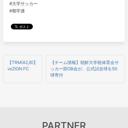
#大学サッカー
#都学連
投
【TRM(A2,B)】
【チーム情報】朝鮮大学校体育会サ
稿
vsZION FC
ッカー部OB会が、公式試合球を50
ナ
球寄付
ビ
ゲ
ー
シ
ョ
ン
PARTNER