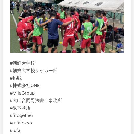
#朝鮮大学校
#朝鮮大学校サッカー部
#挑戦
#株式会社ONE
#MileGroup
#大山合同司法書士事務所
#阪本商店
#fitogether
#jufatokyo
#jufa