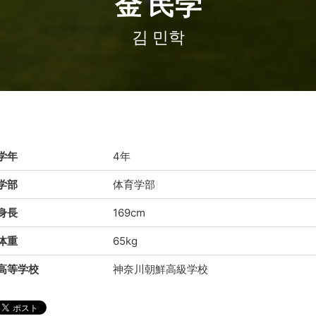
金 民学
김 민학
学年
4年
学部
体育学部
身長
169cm
体重
65kg
高等学校
神奈川朝鮮高級学校