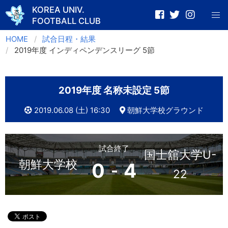
KOREA UNIV.
FOOTBALL CLUB
Skip
HOME
試合日程・結果
to
2019年度 インディペンデンスリーグ 5節
content
2019年度 名称未設定 5節
2019.06.08 (土) 16:30
朝鮮大学校グラウンド
試合終了
国士舘大学U-
朝鮮大学校
0
4
-
22