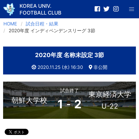
KOREA UNIV.
FOOTBALL CLUB
Skip
HOME
試合日程・結果
to
2020年度 インディペンデンスリーグ 3節
content
2020年度 名称未設定 3節
2020.11.25 (水) 16:30
非公開
試合終了
東京経済大学
朝鮮大学校
1
2
-
U-22