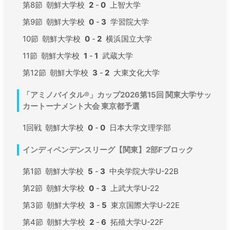
第8節
朝鮮大学校
2
-
0
上智大学
第9節
朝鮮大学校
0
-
3
学習院大学
10節
朝鮮大学校
0
-
2
横浜国立大学
11節
朝鮮大学校
1
-
1
武蔵大学
第12節
朝鮮大学校
3
-
2
大東文化大学
「アミノバイタル®」カップ2026第15回 関東大学サッ
カートーナメント大会 東京都予選
1回戦
朝鮮大学校
0
-
0
日本大学文理学部
インディペンデンスリーグ【関東】2部Fブロック
第1節
朝鮮大学校
5
-
3
中央学院大学U-22B
第2節
朝鮮大学校
0
-
3
上武大学U-22
第3節
朝鮮大学校
3
-
5
東京国際大学U-22E
第4節
朝鮮大学校
2
-
6
拓殖大学U-22F