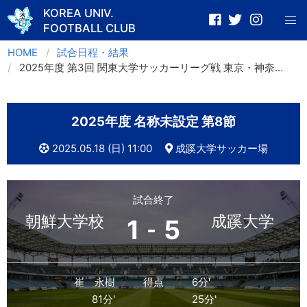
KOREA UNIV.
FOOTBALL CLUB
Skip
HOME
試合日程・結果
to
2025年度 第3回 関東大学サッカーリーグ戦 東京・神奈川1部 第8節
content
2025年度 名称未設定 第8節
2025.05.18 (日) 11:00
成蹊大学サッカー場
試合終了
朝鮮大学校
成蹊大学
1
5
-
崔 永樹
得点
6分'
81分'
25分'