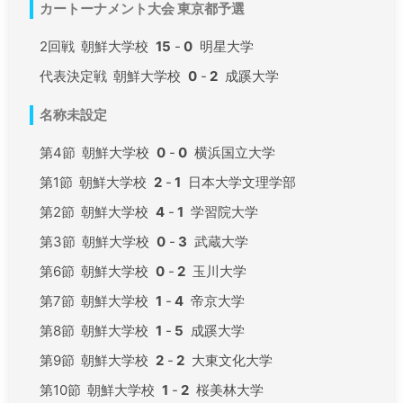
カートーナメント大会 東京都予選
2回戦
朝鮮大学校
15
-
0
明星大学
代表決定戦
朝鮮大学校
0
-
2
成蹊大学
名称未設定
第4節
朝鮮大学校
0
-
0
横浜国立大学
第1節
朝鮮大学校
2
-
1
日本大学文理学部
第2節
朝鮮大学校
4
-
1
学習院大学
第3節
朝鮮大学校
0
-
3
武蔵大学
第6節
朝鮮大学校
0
-
2
玉川大学
第7節
朝鮮大学校
1
-
4
帝京大学
第8節
朝鮮大学校
1
-
5
成蹊大学
第9節
朝鮮大学校
2
-
2
大東文化大学
第10節
朝鮮大学校
1
-
2
桜美林大学