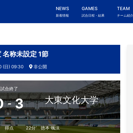
NEWS
GAMES
TEAM
新着情報
試合日程・結果
チーム紹
度 名称未設定 1節
0 (日) 09:30
非公開
試合終了
大東文化大学
0
3
-
得点
22分'
徳本 颯汰