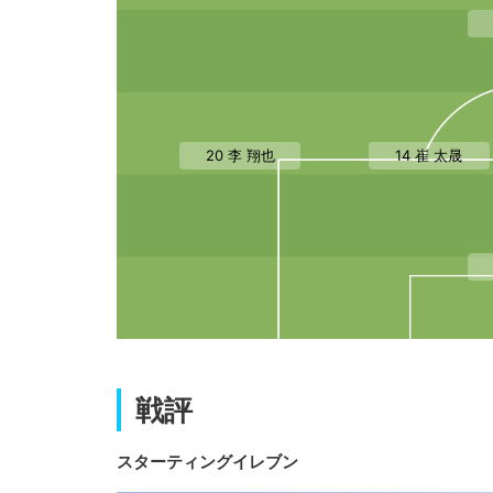
20 李 翔也
14 崔 太晟
戦評
スターティングイレブン