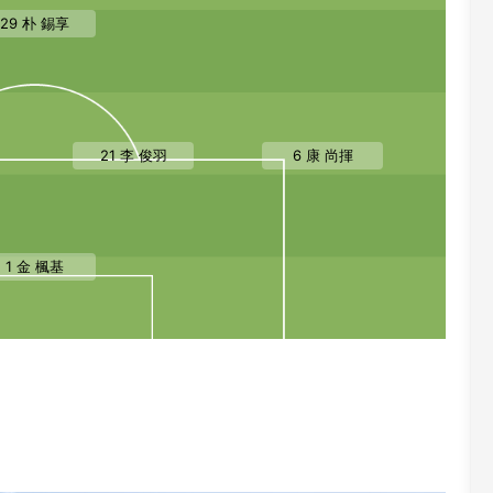
29 朴 錫享
21 李 俊羽
6 康 尚揮
1 金 楓基