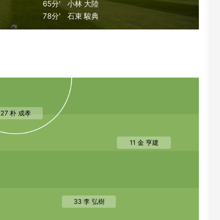
65分'
小林 大陸
78分'
石束 駿典
27 朴 成孝
11 金 亨建
33 李 弘樹