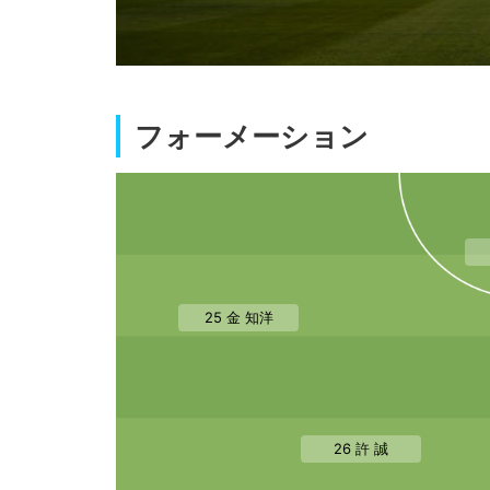
フォーメーション
25 金 知洋
26 許 誠