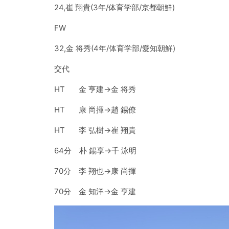
24,崔 翔貴(3年/体育学部/京都朝鮮)
FW
32,金 将秀(4年/体育学部/愛知朝鮮)
交代
HT 金 亨建→金 将秀
HT 康 尚揮→趙 錫僚
HT 李 弘樹→崔 翔貴
64分 朴 錫享→千 泳明
70分 李 翔也→康 尚揮
70分 金 知洋→金 亨建