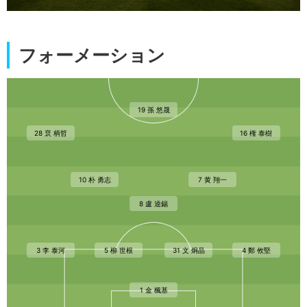
フォーメーション
19 孫 悠晟
28 裵 柄哲
16 権 泰樹
10 朴 勇志
7 黄 翔一
8 盧 逵錫
3 李 泰河
5 柳 世根
31 文 炯晶
4 鄭 攸堅
1 金 楓基