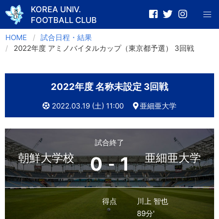
KOREA UNIV.
FOOTBALL CLUB
Skip
HOME
試合日程・結果
to
2022年度 アミノバイタルカップ（東京都予選） 3回戦
content
2022年度 名称未設定 3回戦
2022.03.19 (土) 11:00
亜細亜大学
試合終了
朝鮮大学校
亜細亜大学
0
1
-
得点
川上 智也
89分'