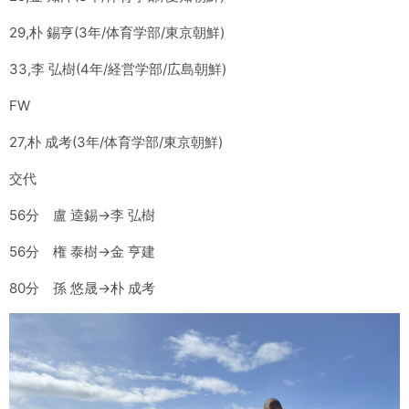
29,朴 錫亨(3年/体育学部/東京朝鮮)
33,李 弘樹(4年/経営学部/広島朝鮮)
FW
27,朴 成考(3年/体育学部/東京朝鮮)
交代
56分 盧 逵錫→李 弘樹
56分 権 泰樹→金 亨建
80分 孫 悠晟→朴 成考