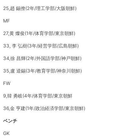
25,趙 錫僚(2年/理工学部/大阪朝鮮)
MF
27,黄 燦俊(1年/体育学部/東京朝鮮)
33, 李 弘樹(3年/経営学部/広島朝鮮)
34,徐 昌輝(2年/外国語学部/神戸朝鮮)
35,盧 逵錫(3年/教育学部/神奈川朝鮮)
FW
9,韓 勇岐(4年/体育学部/東京朝鮮
36,金 亨建(1年/政治経済学部/東京朝鮮)
ベンチ
GK