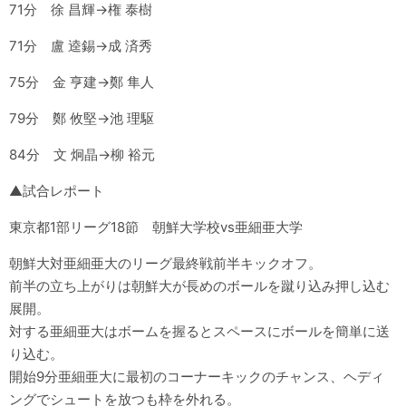
71分 徐 昌輝→権 泰樹
71分 盧 逵錫→成 済秀
75分 金 亨建→鄭 隼人
79分 鄭 攸堅→池 理駆
84分 文 炯晶→柳 裕元
▲試合レポート
東京都1部リーグ18節 朝鮮大学校vs亜細亜大学
朝鮮大対亜細亜大のリーグ最終戦前半キックオフ。
前半の立ち上がりは朝鮮大が長めのボールを蹴り込み押し込む
展開。
対する亜細亜大はボームを握るとスペースにボールを簡単に送
り込む。
開始9分亜細亜大に最初のコーナーキックのチャンス、ヘディ
ングでシュートを放つも枠を外れる。