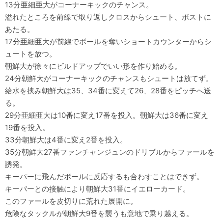
13分亜細亜大がコーナーキックのチャンス。
溢れたところを前線で取り返しクロスからシュート、ポストに
あたる。
17分亜細亜大が前線でボールを奪いショートカウンターからシ
ュートを放つ。
朝鮮大が徐々にビルドアップでいい形を作り始める。
24分朝鮮大がコーナーキックのチャンスもシュートは放てず。
給水を挟み朝鮮大は35、34番に変えて26、28番をピッチへ送
る。
29分亜細亜大は10番に変え17番を投入。朝鮮大は36番に変え
19番を投入。
33分朝鮮大は4番に変え2番を投入。
35分朝鮮大27番ファンチャンジュンのドリブルからファールを
誘発。
キーパーに飛んだボールに反応するも合わすことはできず。
キーパーとの接触により朝鮮大31番にイエローカード。
このファールを皮切りに荒れた展開に。
危険なタックルが朝鮮大9番を襲うも意地で乗り越える。