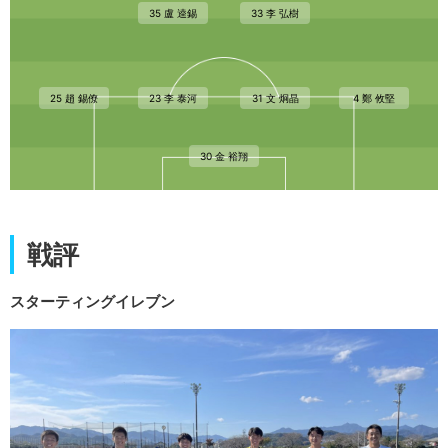
35 盧 逵錫
33 李 弘樹
25 趙 錫僚
23 李 泰河
31 文 炯晶
4 鄭 攸堅
30 金 裕翔
戦評
スターティングイレブン