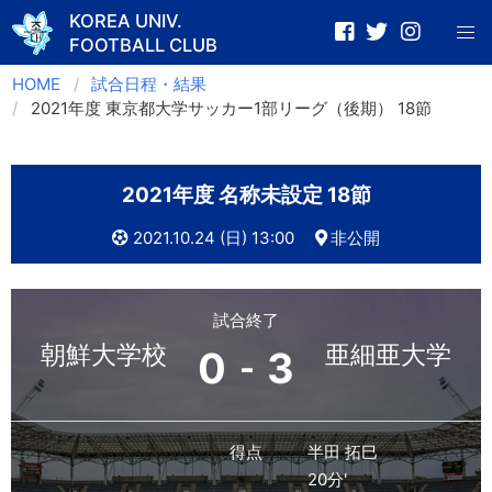
KOREA UNIV.
FOOTBALL CLUB
Skip
HOME
試合日程・結果
to
2021年度 東京都大学サッカー1部リーグ（後期） 18節
content
2021年度 名称未設定 18節
2021.10.24 (日) 13:00
非公開
試合終了
朝鮮大学校
亜細亜大学
0
3
-
得点
半田 拓巳
20分'