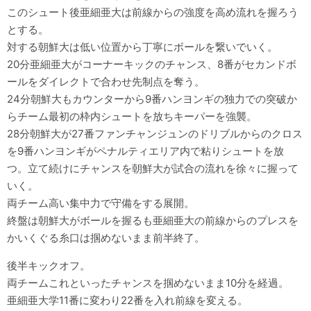
このシュート後亜細亜大は前線からの強度を高め流れを握ろう
とする。
対する朝鮮大は低い位置から丁寧にボールを繋いでいく。
20分亜細亜大がコーナーキックのチャンス、8番がセカンドボ
ールをダイレクトで合わせ先制点を奪う。
24分朝鮮大もカウンターから9番ハンヨンギの独力での突破か
らチーム最初の枠内シュートを放ちキーパーを強襲。
28分朝鮮大が27番ファンチャンジュンのドリブルからのクロス
を9番ハンヨンギがペナルティエリア内で粘りシュートを放
つ。立て続けにチャンスを朝鮮大が試合の流れを徐々に握って
いく。
両チーム高い集中力で守備をする展開。
終盤は朝鮮大がボールを握るも亜細亜大の前線からのプレスを
かいくぐる糸口は掴めないまま前半終了。
後半キックオフ。
両チームこれといったチャンスを掴めないまま10分を経過。
亜細亜大学11番に変わり22番を入れ前線を変える。