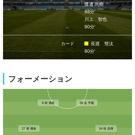
渡邉 尚樹
88分'
川上 智也
90分'
カード
長渡 彗汰
80分'
フォーメーション
9 韓 勇岐
36 金 亨建
27 黄 燦俊
34 徐 昌輝