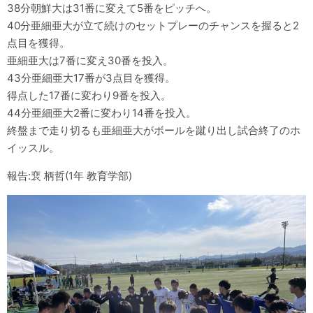
38分朝鮮大は31番に変えて5番をピッチへ。
40分亜細亜大が立て続けのセットプレーのチャンスを握ると2
点目を獲得。
亜細亜大は7番に変え30番を投入。
43分亜細亜大17番が3点目を獲得。
得点した17番に変わり9番を投入。
44分亜細亜大2番に変わり14番を投入。
終盤まで走り切るも亜細亜大がボールを蹴り出し試合終了のホ
イッスル。
報告:裵 柄哲(1年 教育学部)