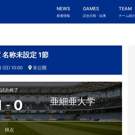
NEWS
GAMES
TEAM
新着情報
試合日程・結果
チーム紹
度 名称未設定 1節
6 (日) 10:00
非公開
試合終了
亜細亜大学
1
0
-
得点