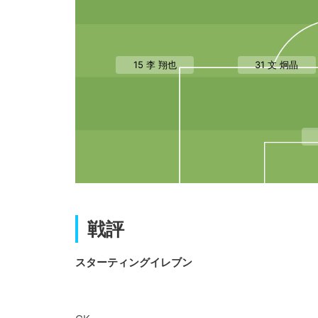
15 李 翔也
31 文 炯晶
戦評
スターティングイレブン