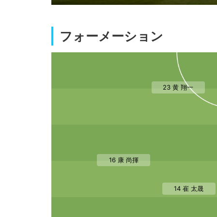
フォーメーション
23 黄 翔一
16 康 尚揮
14 崔 太晟