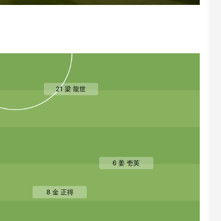
21 梁 龍世
6 姜 壱英
8 金 正得