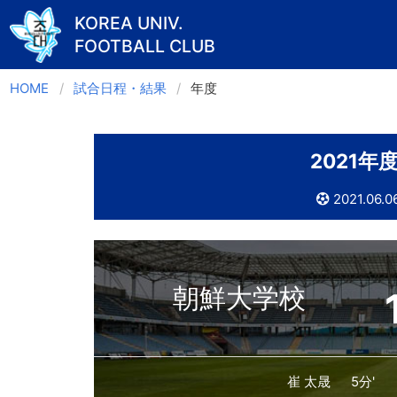
KOREA UNIV.
FOOTBALL CLUB
Skip
HOME
試合日程・結果
年度
to
content
2021年
2021.06.0
朝鮮大学校
崔 太晟
5分'