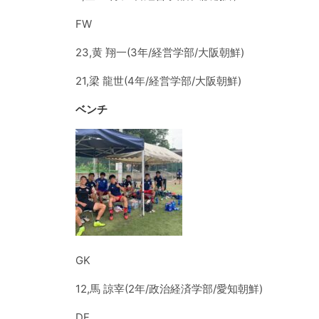
FW
23,黄 翔一(3年/経営学部/大阪朝鮮)
21,梁 龍世(4年/経営学部/大阪朝鮮)
ベンチ
GK
12,馬 諒宰(2年/政治経済学部/愛知朝鮮)
DF